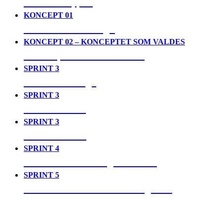
04. Prototyper
KONCEPT 01
05. House of Design
KONCEPT 02 – KONCEPTET SOM VALDES
06. Toopia Time Travellers
SPRINT 3
07. Det verkliga
SPRINT 3
08. Det sanna
SPRINT 3
09. Det ideala
SPRINT 4
10. Video som designmaterial
SPRINT 5
11. Den reflekterande designern