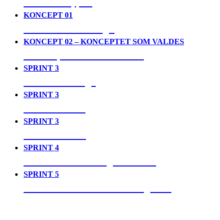
04. Prototyper
KONCEPT 01
05. House of Design
KONCEPT 02 – KONCEPTET SOM VALDES
06. Toopia Time Travellers
SPRINT 3
07. Det verkliga
SPRINT 3
08. Det sanna
SPRINT 3
09. Det ideala
SPRINT 4
10. Video som designmaterial
SPRINT 5
11. Den reflekterande designern