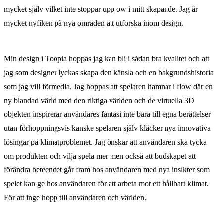
mycket själv vilket inte stoppar upp ow i mitt skapande. Jag är
mycket nyfiken
på nya områden att utforska inom design.
Min design i Toopia hoppas jag kan bli i sådan bra kvalitet och att
jag som designer
lyckas skapa den känsla och en bakgrundshistoria
som jag vill förmedla. Jag hoppas
att spelaren hamnar i flow där en
ny blandad värld med den riktiga världen och de
virtuella 3D
objekten inspirerar användares fantasi inte bara till egna berättelser
utan
förhoppningsvis kanske spelaren själv kläcker nya innovativa
lösingar på klimatpro
blemet. Jag önskar att användaren ska tycka
om produkten och vilja spela mer men
också att budskapet att
förändra beteendet går fram hos användaren med nya insikter
som
spelet kan ge hos användaren för att arbeta mot ett hållbart klimat.
För att inge
hopp till användaren och världen.