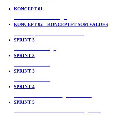
04. Prototyper
KONCEPT 01
05. House of Design
KONCEPT 02 – KONCEPTET SOM VALDES
06. Toopia Time Travellers
SPRINT 3
07. Det verkliga
SPRINT 3
08. Det sanna
SPRINT 3
09. Det ideala
SPRINT 4
10. Video som designmaterial
SPRINT 5
11. Den reflekterande designern