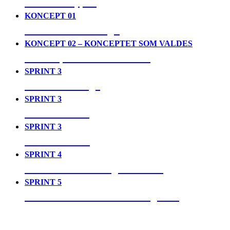
04. Prototyper
KONCEPT 01
05. House of Design
KONCEPT 02 – KONCEPTET SOM VALDES
06. Toopia Time Travellers
SPRINT 3
07. Det verkliga
SPRINT 3
08. Det sanna
SPRINT 3
09. Det ideala
SPRINT 4
10. Video som designmaterial
SPRINT 5
11. Den reflekterande designern