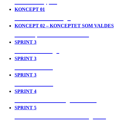
04. Prototyper
KONCEPT 01
05. House of Design
KONCEPT 02 – KONCEPTET SOM VALDES
06. Toopia Time Travellers
SPRINT 3
07. Det verkliga
SPRINT 3
08. Det sanna
SPRINT 3
09. Det ideala
SPRINT 4
10. Video som designmaterial
SPRINT 5
11. Den reflekterande designern